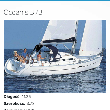
Oceanis 373
Długość:
11.25
Szerokość:
3.73