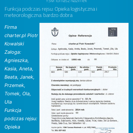
YSM Tomasz Nazimek
Funkcja podczas rejsu: Opieka logistyczna i
meteorologiczna: bardzo dobra
Firma
charter.pl Piotr
Kowalski
Załoga:
Agnieszka,
Kasia, Aneta,
Beata, Janek,
Przemek,
Tomek, Ola,
Ula
Funkcja
podczas rejsu:
Opieka