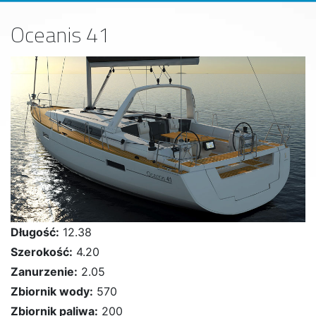
Oceanis 41
Długość:
12.38
Szerokość:
4.20
Zanurzenie:
2.05
Zbiornik wody:
570
Zbiornik paliwa:
200