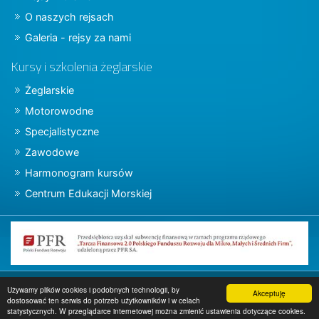
O naszych rejsach
Galeria - rejsy za nami
Kursy i szkolenia żeglarskie
Żeglarskie
Motorowodne
Specjalistyczne
Zawodowe
Harmonogram kursów
Centrum Edukacji Morskiej
Copyright © 2015 charter.pl
Używamy plików cookies i podobnych technologii, by
Akceptuję
dostosować ten serwis do potrzeb użytkowników i w celach
Projekt i wykonanie
www.charter.pl
statystycznych. W przeglądarce internetowej można zmienić ustawienia dotyczące cookies.