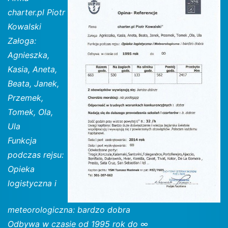
charter.pl Piotr
Kowalski
Załoga:
Agnieszka,
Kasia, Aneta,
Beata, Janek,
Przemek,
Tomek, Ola,
Ula
Funkcja
podczas rejsu:
Opieka
logistyczna i
meteorologiczna: bardzo dobra
Odbywa w czasie od 1995 rok do ∞