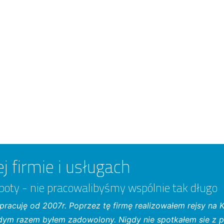
j firmie i usługach
poty - nie pracowalibyśmy wspólnie tak długo
pracuję od 2007r. Poprzez tę firmę realizowałem rejsy na Ka
dym razem byłem zadowolony. Nigdy nie spotkałem sie z p