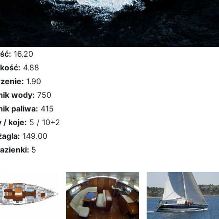
ść:
16.20
kość:
4.88
zenie:
1.90
nik wody:
750
nik paliwa:
415
 / koje:
5 / 10+2
żagla:
149.00
łazienki:
5