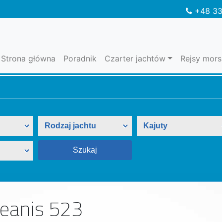
+48 33
Strona główna
Poradnik
Czarter jachtów
Rejsy mors
eanis 523