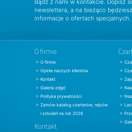
Bądź z nami w kontakcie. Dopisz s
newslettera, a na bieżąco będzie
informacje o ofertach specjalnych.
O firmie
Czar
O firmie
Cza
Opinie naszych klientów
Cza
Kontakt
Zap
Galeria zdjęć
Nas
Polityka prywatności
Nas
Zamów katalog czarterów, rejsów
Las
i szkoleń na rok 2026
Prz
Gal
Kontakt