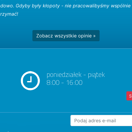
odowo. Gdyby były kłopoty - nie pracowalibyśmy wspólnie 
 trzymać!
Zobacz wszystkie opinie »
poniedziałek - piątek
8:00 - 16:00
S