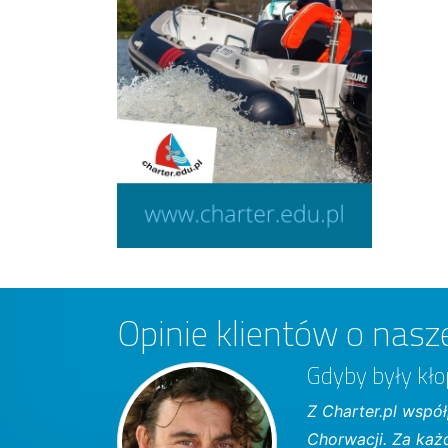
Opinie klientów o nasze
Gdyby były kło
Z Charter.pl współ
Chorwacji. Za każ