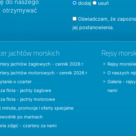
ię do naszego
dodaj
usuń
sz otrzymywać
Oświadczam, że zapozna
jej postanowienia.
ter jachtów morskich
Rejsy morsk
rtery jachtów żaglowych - cennik 2026 r
Rejsy morskie
rtery jachtów motorowych - cennik 2026 r
O naszych re
ytanie o czarter
Galeria - rejs
za flota - jachty żaglowe
nami
za flota - jachty motorowe
t minute, promocje i oferty specjalne
ewodnik po marinach
eria zdjęć - czartery za nami