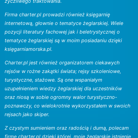
życzliwego traktowania.
Firma charter.pl prowadzi również księgarnię
internetową, głownie o tematyce żeglarskiej. Wiele
pozycji literatury fachowej jak i beletrystycznej o
tematyce żeglarskiej są w moim posiadaniu dzięki
księgarniamorska.pl.
Charter.pl jest również organizatorem ciekawych
rejsów w rożne zakątki świata; rejsy szkoleniowe,
turystyczne, stażowe. Są one wspaniałym
uzupełnieniem wiedzy żeglarskiej dla uczestników
oraz niosą w sobie ogromny walor turystyczno-
poznawczy, co wielokrotnie wykorzystałem w swoich
rejsach jako skiper.
Z czystym sumieniem oraz radością i dumą, polecam
firmę charter.pl dzięki której, moje żeglarskie istnienie