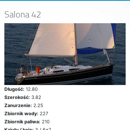
Salona 42
Długość:
12.80
Szerokość:
3.82
Zanurzenie:
2.25
Zbiornik wody:
227
Zbiornik paliwa:
210
Kajuty / koje:
3 / 6+2