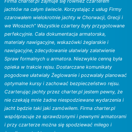
Firma charter.pl zajmuje się również czarterem
jachtów na całym świecie. Korzystając z usług Firmy
czarowałem wielokrotnie jachty w Chorwacji, Grecji i
we Włoszech" Wszystkie czartery były przygotowane
perfekcyjnie. Cała dokumentacja armatorska,
materiały nawigacyjne, wskazówki żeglarskie i
nawigacyjne, zdecydowanie ułatwiały załatwienie
Spraw formalnych u armatora. Niezwykle cenną była
opieka w trakcie rejsu. Dostarczane komunikaty
pogodowe ułatwiały Żeglowanie i pozwalały planować
optymalne kursy i zachować bezpieczeństwo rejsu.
Czarterując jachty przez charter.pl jestem pewny, że
nie czekają mnie żadne niespodziewane wydarzenia i
jacht będzie taki jaki zamówiłem. Firma charter.pl
współpracuje ze sprawdzonymi i pewnymi armatorami
i przy czarterze można się spodziewać miłego i