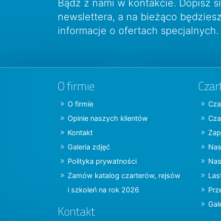
Bądź z nami w kontakcie. Dopisz s
newslettera, a na bieżąco będzie
informacje o ofertach specjalnych.
O firmie
Czar
O firmie
Cza
Opinie naszych klientów
Cza
Kontakt
Zap
Galeria zdjęć
Nas
Polityka prywatności
Nas
Zamów katalog czarterów, rejsów
Las
i szkoleń na rok 2026
Prz
Gal
Kontakt