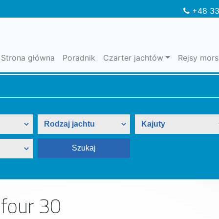
+48 33
Strona główna
Poradnik
Czarter jachtów
Rejsy mors
four 30