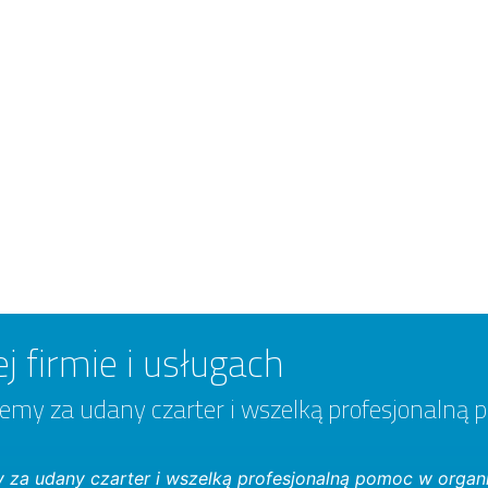
j firmie i usługach
emy za udany czarter i wszelką profesjonalną 
 za udany czarter i wszelką profesjonalną pomoc w organi