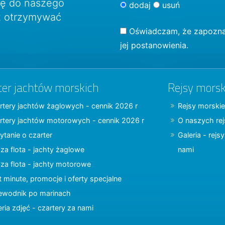
ię do naszego
dodaj
usuń
sz otrzymywać
Oświadczam, że zapozna
jej postanowienia.
ter jachtów morskich
Rejsy morsk
rtery jachtów żaglowych - cennik 2026 r
Rejsy morskie
rtery jachtów motorowych - cennik 2026 r
O naszych re
ytanie o czarter
Galeria - rejs
za flota - jachty żaglowe
nami
za flota - jachty motorowe
t minute, promocje i oferty specjalne
ewodnik po marinach
eria zdjęć - czartery za nami