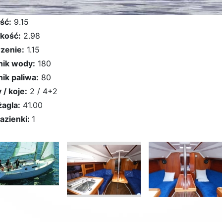
ść:
9.15
kość:
2.98
zenie:
1.15
nik wody:
180
nik paliwa:
80
 / koje:
2 / 4+2
żagla:
41.00
łazienki:
1