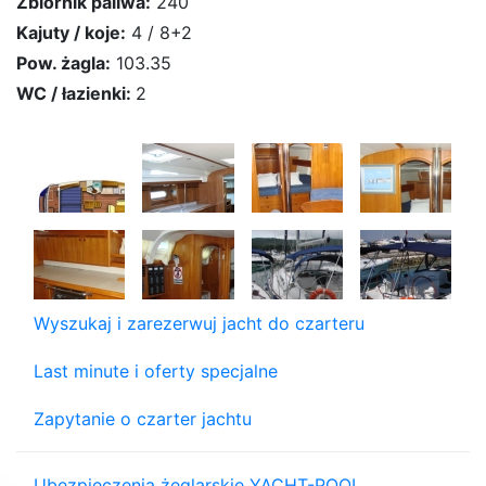
Zbiornik paliwa:
240
Kajuty / koje:
4 / 8+2
Pow. żagla:
103.35
WC / łazienki:
2
Wyszukaj i zarezerwuj jacht do czarteru
Last minute i oferty specjalne
Zapytanie o czarter jachtu
Ubezpieczenia żeglarskie YACHT-POOL