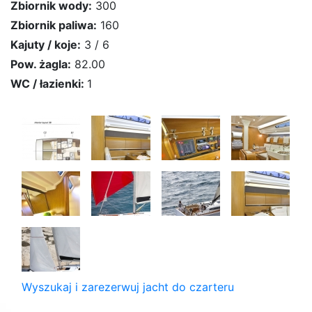
Zbiornik wody:
300
Zbiornik paliwa:
160
Kajuty / koje:
3 / 6
Pow. żagla:
82.00
WC / łazienki:
1
Wyszukaj i zarezerwuj jacht do czarteru