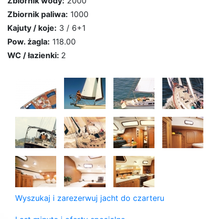
Zbiornik wody:
2000
Zbiornik paliwa:
1000
Kajuty / koje:
3 / 6+1
Pow. żagla:
118.00
WC / łazienki:
2
Wyszukaj i zarezerwuj jacht do czarteru