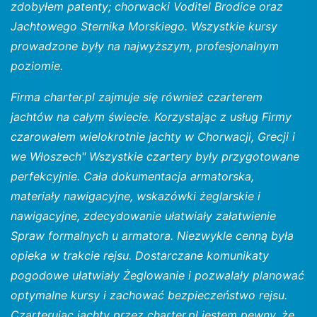
zdobyłem patenty; chorwacki Voditel Brodice oraz
Jachtowego Sternika Morskiego. Wszystkie kursy
prowadzone były na najwyższym, profesjonalnym
poziomie.
Firma charter.pl zajmuje się również czarterem
jachtów na całym świecie. Korzystając z usług Firmy
czarowałem wielokrotnie jachty w Chorwacji, Grecji i
we Włoszech" Wszystkie czartery były przygotowane
perfekcyjnie. Cała dokumentacja armatorska,
materiały nawigacyjne, wskazówki żeglarskie i
nawigacyjne, zdecydowanie ułatwiały załatwienie
Spraw formalnych u armatora. Niezwykle cenną była
opieka w trakcie rejsu. Dostarczane komunikaty
pogodowe ułatwiały Żeglowanie i pozwalały planować
optymalne kursy i zachować bezpieczeństwo rejsu.
Czarterując jachty przez charter.pl jestem pewny, że