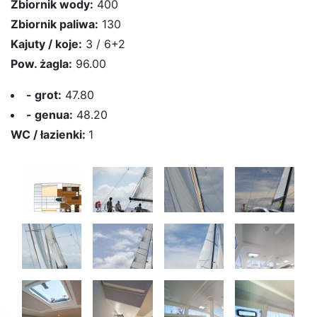
Zbiornik wody:
400
Zbiornik paliwa:
130
Kajuty / koje:
3 / 6+2
Pow. żagla:
96.00
- grot:
47.80
- genua:
48.20
WC / łazienki:
1