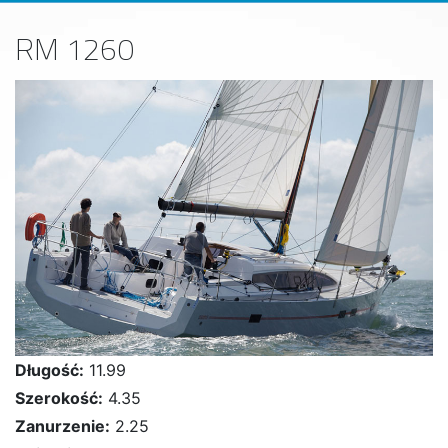
RM 1260
Długość:
11.99
Szerokość:
4.35
Zanurzenie:
2.25