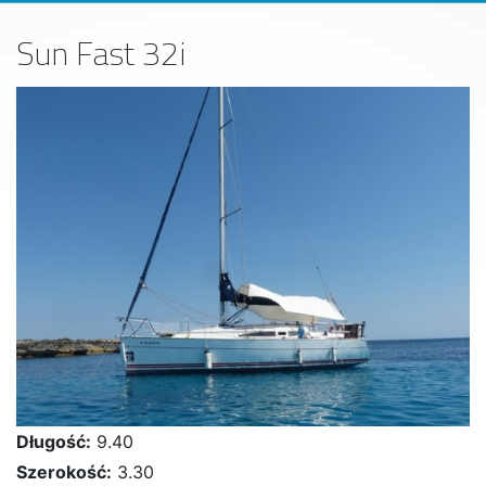
Sun Fast 32i
Długość:
9.40
Szerokość:
3.30