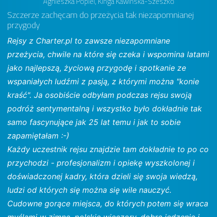
Agnieszka Popiel, Kinga Kawińska-Szeszko
Szczerze zachęcam do przeżycia tak niezapomnianej
przygody
Rejsy z Charter.pl to zawsze niezapomniane
przeżycia, chwile na które się czeka i wspomina latami
jako najlepszą, życiową przygodę i spotkanie ze
wspaniałych ludźmi z pasją, z którymi można "konie
kraść". Ja osobiście odbyłam podczas rejsu swoją
podróż sentymentalną i wszystko było dokładnie tak
samo fascynujące jak 25 lat temu i jak to sobie
zapamiętałam :-)
Każdy uczestnik rejsu znajdzie tam dokładnie to po co
przychodzi - profesjonalizm i opiekę wyszkolonej i
doświadczonej kadry, która dzieli się swoja wiedzą,
ludzi od których się można się wile nauczyć.
Cudowne gorące miejsca, do których potem się wraca
myślami w zimne, polskie wieczory, dobre jedzenie i