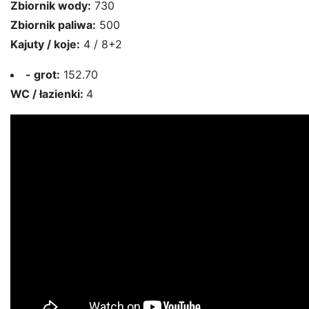
Zbiornik wody:
730
Zbiornik paliwa:
500
Kajuty / koje:
4 / 8+2
- grot:
152.70
WC / łazienki:
4