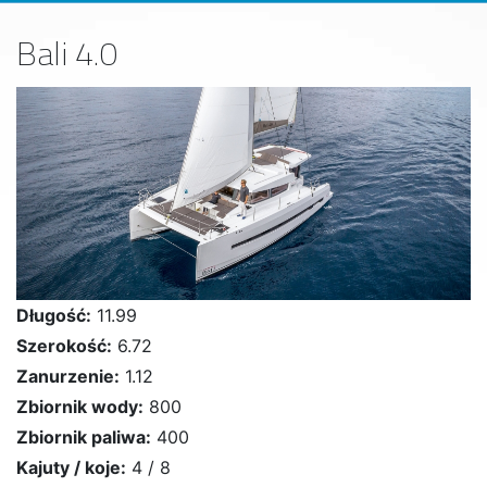
Bali 4.0
Długość:
11.99
Szerokość:
6.72
Zanurzenie:
1.12
Zbiornik wody:
800
Zbiornik paliwa:
400
Kajuty / koje:
4 / 8