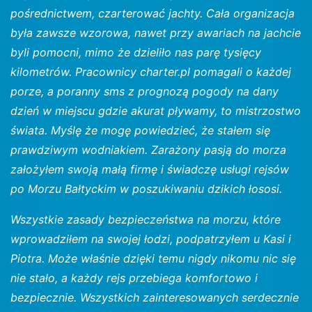
pośrednictwem, czarterować jachty. Cała organizacja
była zawsze wzorowa, nawet przy awariach na jachcie
byli pomocni, mimo że dzieliło nas parę tysięcy
kilometrów. Pracownicy charter.pl pomagali o każdej
porze, a poranny sms z prognozą pogody na dany
dzień w miejscu gdzie akurat pływamy, to mistrzostwo
świata. Myślę że mogę powiedzieć, że stałem się
prawdziwym wodniakiem. Zarażony pasją do morza
założyłem swoją małą firmę i świadczę usługi rejsów
po Morzu Bałtyckim w poszukiwaniu dzikich łososi.
Wszystkie zasady bezpieczeństwa na morzu, które
wprowadziłem na swojej łodzi, podpatrzyłem u Kasi i
Piotra. Może właśnie dzięki temu nigdy nikomu nic się
nie stało, a każdy rejs przebiega komfortowo i
bezpiecznie. Wszystkich zainteresowanych serdecznie