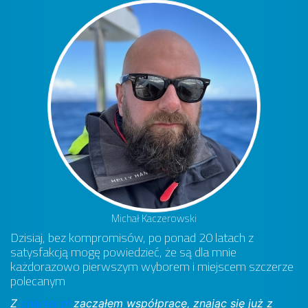
Michał Kaczerowski
Dzisiaj, bez kompromisów, po ponad 20 latach z
satysfakcją mogę powiedzieć, że są dla mnie
każdorazowo pierwszym wyborem i miejscem szczerze
polecanym
Z
charter.pl
zacząłem współpracę, znając się już z