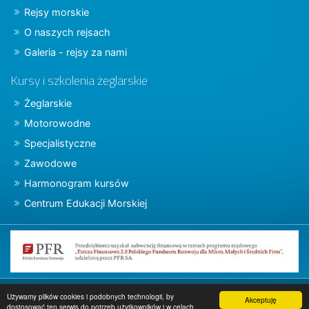
Rejsy morskie
O naszych rejsach
Galeria - rejsy za nami
Kursy i szkolenia żeglarskie
Żeglarskie
Motorowodne
Specjalistyczne
Zawodowe
Harmonogram kursów
Centrum Edukacji Morskiej
Copyright © 2015 charter.pl
Używamy plików cookies i podobnych technologii, by
Akceptuję
dostosować ten serwis do potrzeb użytkowników i w celach