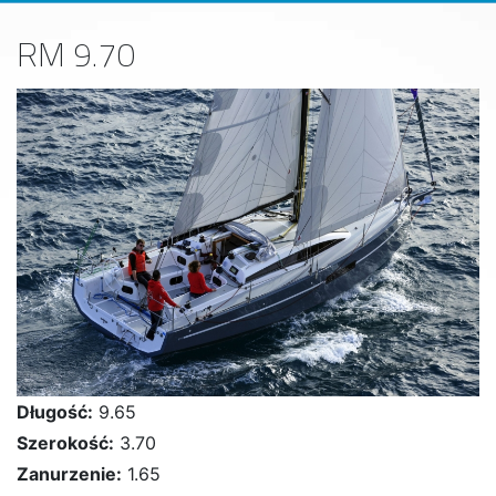
RM 9.70
Długość:
9.65
Szerokość:
3.70
Zanurzenie:
1.65