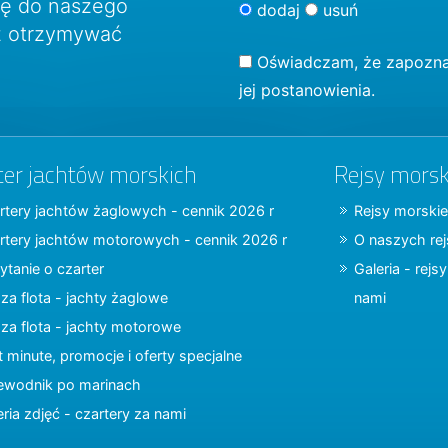
ię do naszego
dodaj
usuń
sz otrzymywać
Oświadczam, że zapozna
jej postanowienia.
ter jachtów morskich
Rejsy morsk
rtery jachtów żaglowych - cennik 2026 r
Rejsy morskie
rtery jachtów motorowych - cennik 2026 r
O naszych re
ytanie o czarter
Galeria - rejs
za flota - jachty żaglowe
nami
za flota - jachty motorowe
t minute, promocje i oferty specjalne
ewodnik po marinach
eria zdjęć - czartery za nami