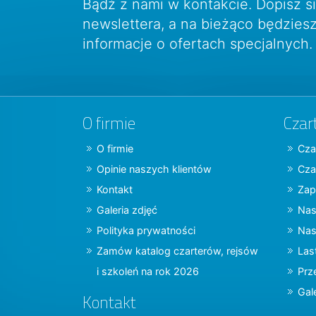
Bądź z nami w kontakcie. Dopisz s
newslettera, a na bieżąco będzie
informacje o ofertach specjalnych.
O firmie
Czar
O firmie
Cza
Opinie naszych klientów
Cza
Kontakt
Zap
Galeria zdjęć
Nas
Polityka prywatności
Nas
Zamów katalog czarterów, rejsów
Las
i szkoleń na rok 2026
Prz
Gal
Kontakt