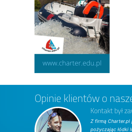
Opinie klientów o nasze
Kontakt był za
Z firmą Charter.pl
pożyczając łódki 