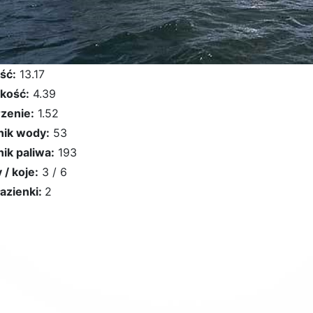
ść:
13.17
kość:
4.39
zenie:
1.52
nik wody:
53
nik paliwa:
193
 / koje:
3 / 6
łazienki:
2