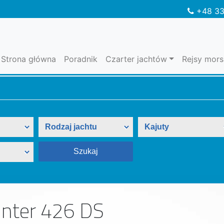
+48 33
Strona główna
Poradnik
Czarter jachtów
Rejsy mors
nter 426 DS