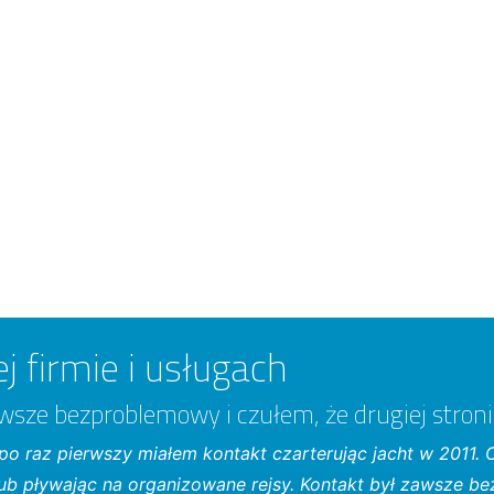
j firmie i usługach
wsze bezproblemowy i czułem, że drugiej stronie
 po raz pierwszy miałem kontakt czarterując jacht w 2011. 
lub pływając na organizowane rejsy. Kontakt był zawsze be