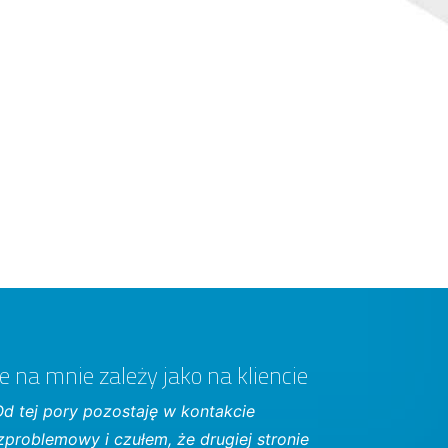
 na mnie zależy jako na kliencie
Od tej pory pozostaję w kontakcie
zproblemowy i czułem, że drugiej stronie