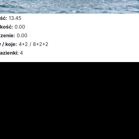
ść:
13.45
kość:
0.00
zenie:
0.00
 / koje:
4+2 / 8+2+2
łazienki:
4