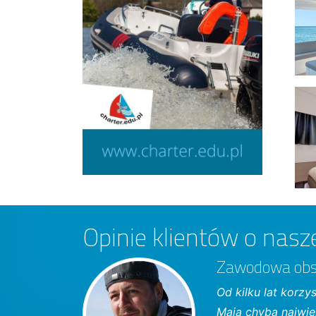
Opinie klientów o nasze
Zawodowa obsł
Od kilku lat korzy
Mają chyba najwię