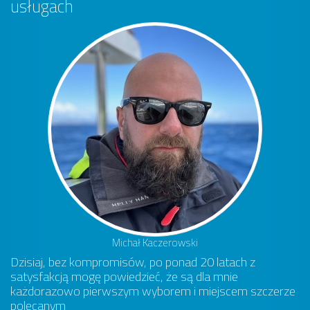
usługach
Michał Kaczerowski
Dzisiaj, bez kompromisów, po ponad 20 latach z
satysfakcją mogę powiedzieć, że są dla mnie
każdorazowo pierwszym wyborem i miejscem szczerze
polecanym