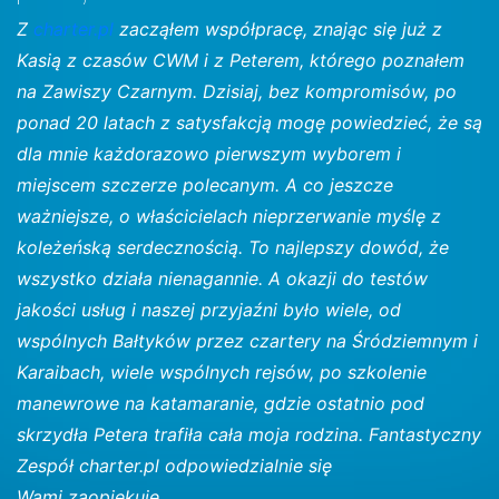
Z
charter.pl
zacząłem współpracę, znając się już z
Kasią z czasów CWM i z Peterem, którego poznałem
na Zawiszy Czarnym. Dzisiaj, bez kompromisów, po
ponad 20 latach z satysfakcją mogę powiedzieć, że są
dla mnie każdorazowo pierwszym wyborem i
miejscem szczerze polecanym. A co jeszcze
ważniejsze, o właścicielach nieprzerwanie myślę z
koleżeńską serdecznością. To najlepszy dowód, że
wszystko działa nienagannie. A okazji do testów
jakości usług i naszej przyjaźni było wiele, od
wspólnych Bałtyków przez czartery na Śródziemnym i
Karaibach, wiele wspólnych rejsów, po szkolenie
manewrowe na katamaranie, gdzie ostatnio pod
skrzydła Petera trafiła cała moja rodzina. Fantastyczny
Zespół charter.pl odpowiedzialnie się
Wami zaopiekuje.