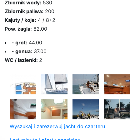
Zbiornik wody:
530
Zbiornik paliwa:
200
Kajuty / koje:
4 / 8+2
Pow. żagla:
82.00
- grot:
44.00
- genua:
37.00
WC / łazienki:
2
Wyszukaj i zarezerwuj jacht do czarteru