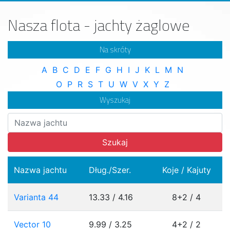
Nasza flota - jachty żaglowe
Na skróty
A
B
C
D
E
F
G
H
I
J
K
L
M
N
O
P
R
S
T
U
W
V
X
Y
Z
Wyszukaj
Szukaj
Nazwa jachtu
Dług./Szer.
Koje / Kajuty
Varianta 44
13.33 / 4.16
8+2 / 4
Vector 10
9.99 / 3.25
4+2 / 2