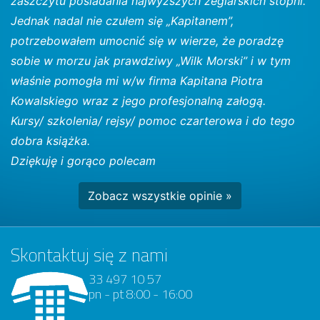
zaszczytu posiadania najwyższych żeglarskich stopni.
Jednak nadal nie czułem się „Kapitanem”,
potrzebowałem umocnić się w wierze, że poradzę
sobie w morzu jak prawdziwy „​Wilk Morski​” i w tym
właśnie pomogła mi w/w firma Kapitana Piotra
Kowalskiego wraz z jego profesjonalną załogą.
Kursy/ szkolenia/ rejsy/ pomoc czarterowa i do tego
dobra książka.
​Dziękuję i gorąco polecam ​
Zobacz wszystkie opinie »
Skontaktuj się z nami
33 497 10 57
pn - pt 8:00 - 16:00