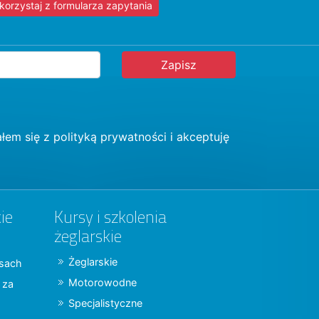
korzystaj z formularza zapytania
łem się z
polityką prywatności
i akceptuję
ie
Kursy i szkolenia
żeglarskie
Żeglarskie
jsach
Motorowodne
y za
Specjalistyczne