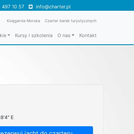
 497 10 57
info@charter.pl
Księgarnia Morska
Czarter barek turystycznych
kie
Kursy i szkolenia
O nas
Kontakt
n
18'4" E
rezerwuj jacht do czarteru