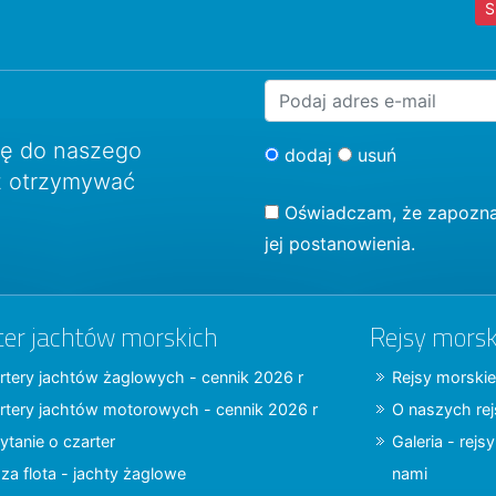
S
ię do naszego
dodaj
usuń
sz otrzymywać
Oświadczam, że zapozna
jej postanowienia.
ter jachtów morskich
Rejsy morsk
rtery jachtów żaglowych - cennik 2026 r
Rejsy morskie
rtery jachtów motorowych - cennik 2026 r
O naszych re
ytanie o czarter
Galeria - rejs
za flota - jachty żaglowe
nami