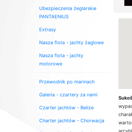
Ubezpieczenia żeglarskie
PANTAENIUS
Extrasy
Nasza flota - jachty żaglowe
Nasza flota - jachty
motorowe
Przewodnik po marinach
Galeria - czartery za nami
Suko
wypad
Czarter jachtów - Belize
chara
Charter jachtów - Chorwacja
warto 
arcybi