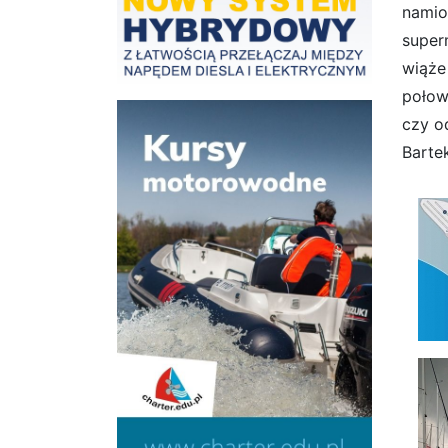
namio
super
wiąże
połow
czy o
Barte