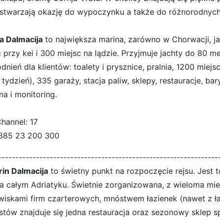
 stwarzają okazję do wypoczynku a także do różnorodnyc
a Dalmacija
to największa marina, zarówno w Chorwacji, ja
c przy kei i 300 miejsc na lądzie. Przyjmuje jachty do 80 m
dnień dla klientów: toalety i prysznice, pralnia, 1200 mi
 tydzień), 335 garaży, stacja paliw, sklepy, restauracje, ba
na i monitoring.
hannel: 17
385 23 200 300
----------------------------------------------------------------
in Dalmacija
to świetny punkt na rozpoczęcie rejsu. Jest 
 na całym Adriatyku. Świetnie zorganizowana, z wieloma m
wiskami firm czarterowych, mnóstwem łazienek (nawet z łaz
tów znajduje się jedna restauracja oraz sezonowy skle