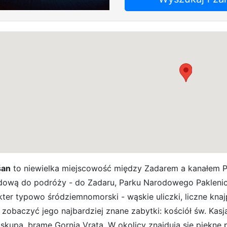
šan
to niewielka miejscowość między Zadarem a kanałem 
ową do podróży - do Zadaru, Parku Narodowego Paklenic
kter typowo śródziemnomorski - wąskie uliczki, liczne knaj
zobaczyć jego najbardziej znane zabytki: kościół św. Kasja
skupa, bramę Gornja Vrata. W okolicy znajdują się piękne p