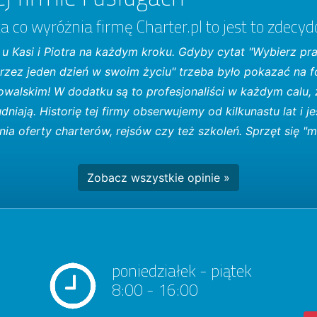
yta co wyróżnia firmę Charter.pl to jest to zdec
 u Kasi i Piotra na każdym kroku. Gdyby cytat "Wybierz pra
zez jeden dzień w swoim życiu" trzeba było pokazać na fo
owalskim! W dodatku są to profesjonaliści w każdym calu,
dniają. Historię tej firmy obserwujemy od kilkunastu lat 
ia oferty charterów, rejsów czy też szkoleń. Sprzęt się "mn
Zobacz wszystkie opinie »
poniedziałek - piątek
8:00 - 16:00