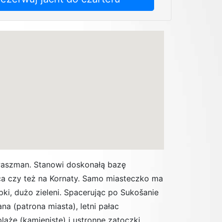
Paszman. Stanowi doskonałą bazę
a czy też na Kornaty. Samo miasteczko ma
pki, dużo zieleni. Spacerując po Sukošanie
na (patrona miasta), letni pałac
laże (kamieniste) i ustronne zatoczki,