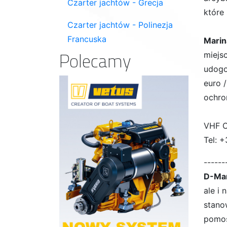
Czarter jachtów - Grecja
które
Czarter jachtów - Polinezja
Francuska
Marin
Polecamy
miejs
udogo
euro /
ochro
VHF C
Tel:
+
------
D-Mar
ale i
stano
pomos