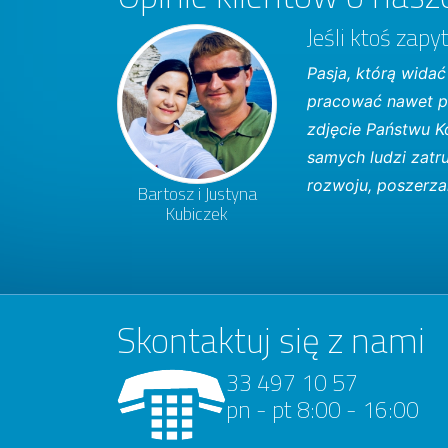
Jeśli ktoś zap
Pasja, którą widać
pracować nawet pr
zdjęcie Państwu K
samych ludzi zatru
rozwoju, poszerzan
Bartosz i Justyna
Kubiczek
Skontaktuj się z nami
33 497 10 57
pn - pt 8:00 - 16:00