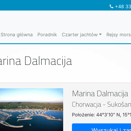
+48 33
Strona główna
Poradnik
Czarter jachtów
Rejsy mors
rina Dalmacija
Marina Dalmacija
Chorwacja - Sukoša
Położenie: 44°3'10" N, 15°
Wyszukaj i za