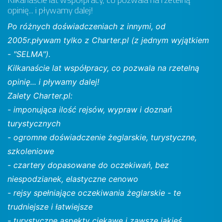
opinię... i pływamy dalej!
Po różnych doświadczeniach z innymi, od
2005r.pływam tylko z Charter.pl (z jednym wyjątkiem
- "SELMA").
Kilkanaście lat współpracy, co pozwala na rzetelną
opinię... i pływamy dalej!
Zalety Charter.pl:
- imponująca ilość rejsów, wypraw i doznań
turystycznych
- ogromne doświadczenie żeglarskie, turystyczne,
szkoleniowe
- czartery dopasowane do oczekiwań, bez
niespodzianek, elastyczne cenowo
- rejsy spełniające oczekiwania żeglarskie - te
trudniejsze i łatwiejsze
- turystyczne aspekty ciekawe i zawsze jakieś