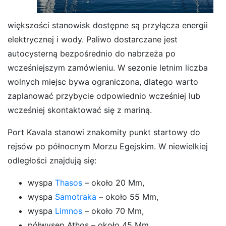
większości stanowisk dostępne są przyłącza energii
elektrycznej i wody. Paliwo dostarczane jest
autocysterną bezpośrednio do nabrzeża po
wcześniejszym zamówieniu. W sezonie letnim liczba
wolnych miejsc bywa ograniczona, dlatego warto
zaplanować przybycie odpowiednio wcześniej lub
wcześniej skontaktować się z mariną.
Port Kavala stanowi znakomity punkt startowy do
rejsów po północnym Morzu Egejskim. W niewielkiej
odległości znajdują się:
wyspa
Thasos
– około 20 Mm,
wyspa
Samotraka
– około 55 Mm,
wyspa
Limnos
– około 70 Mm,
półwysep Athos – około 45 Mm,