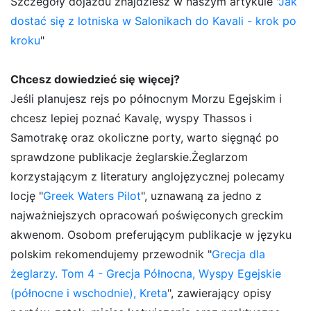
Szczegóły dojazdu znajdziesz w naszym artykule "
Jak
dostać się z lotniska w Salonikach do Kavali - krok po
kroku
"
Chcesz dowiedzieć się więcej?
Jeśli planujesz rejs po północnym Morzu Egejskim i
chcesz lepiej poznać Kavalę, wyspy Thassos i
Samotrakę oraz okoliczne porty, warto sięgnąć po
sprawdzone publikacje żeglarskie.Żeglarzom
korzystającym z literatury anglojęzycznej polecamy
locję "
Greek Waters Pilot
", uznawaną za jedno z
najważniejszych opracowań poświęconych greckim
akwenom. Osobom preferującym publikacje w języku
polskim rekomendujemy przewodnik "
Grecja dla
żeglarzy. Tom 4 - Grecja Północna, Wyspy Egejskie
(północne i wschodnie), Kreta
", zawierający opisy