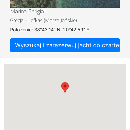
Marina Perigiali
Grecja - Lefkas (Morze Jońskie)
Położenie: 38°43'14" N, 20°42'59" E
Wyszukaj i zarezerwuj jacht do czarteru