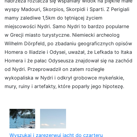
nabrzeża roztacza się wspaniały widok na piękne małe
wyspy Madouri, Skorpios, Skorpidi i Sparti. Z Perigiali
mamy zalediwe 1,5km do tętniącej życiem
miejscowości Nydri. Samo Nydri to bardzo popularne
w Grecji miasto turystyczne. Niemiecki archeolog
Wilhelm Dörpfeld, po zbadaniu geograficznych opisów
Homera o Iliadzie i Odysei, uważał, że Lefkada to Itaka
Homera i że pałac Odyseusza znajdował się na zachód
od Nydri. Przeprowadził on zatem rozległe
wykopaliska w Nydri i odkrył grobowce mykeńskie,
mury, ruiny i artefakty, które poparły jego hipotezę.
Wyszukaj i zarezerwuj jacht do czarteru