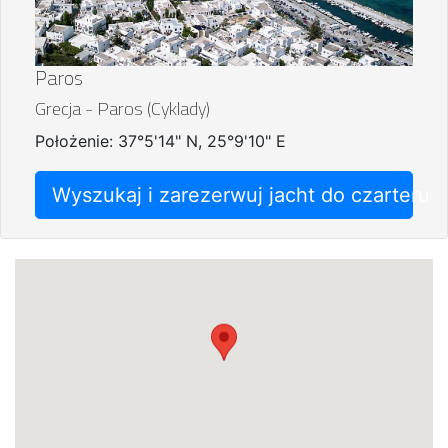
Paros
Grecja - Paros (Cyklady)
Położenie: 37°5'14" N, 25°9'10" E
Wyszukaj i zarezerwuj jacht do czarteru