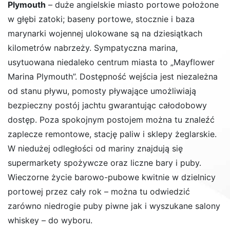
Plymouth
– duże angielskie miasto portowe położone
w głębi zatoki; baseny portowe, stocznie i baza
marynarki wojennej ulokowane są na dziesiątkach
kilometrów nabrzeży. Sympatyczna marina,
usytuowana niedaleko centrum miasta to „Mayflower
Marina Plymouth”. Dostępność wejścia jest niezależna
od stanu pływu, pomosty pływające umożliwiają
bezpieczny postój jachtu gwarantując całodobowy
dostęp. Poza spokojnym postojem można tu znaleźć
zaplecze remontowe, stację paliw i sklepy żeglarskie.
W niedużej odległości od mariny znajdują się
supermarkety spożywcze oraz liczne bary i puby.
Wieczorne życie barowo-pubowe kwitnie w dzielnicy
portowej przez cały rok – można tu odwiedzić
zarówno niedrogie puby piwne jak i wyszukane salony
whiskey – do wyboru.