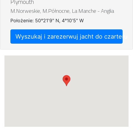
Plymouth
M.Norweskie, M.Północne, La Manche - Anglia
Położenie: 50°21'9" N, 4°10'5" W
Wyszukaj i zarezerwuj jacht do czarteru