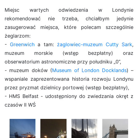
Miejsc wartych odwiedzenia w Londynie
rekomendować nie trzeba, chciałbym jedynie
zasugerować miejsca, które polecam szczególnie
żeglarzom:
-
Greenwich
a tam:
żaglowiec-muzeum Cutty Sark
,
muzeum morskie (wstęp bezpłatny) oraz
obserwatorium astronomiczne przy południku „0”,
- muzeum doków (
Museum of London Docklands
) –
wspaniale zaprezentowana historia rozwoju Londynu
przez pryzmat dzielnicy portowej (wstęp bezpłatny),
- HMS Belfast - udostępniony do zwiedzania okręt z
czasów II WŚ