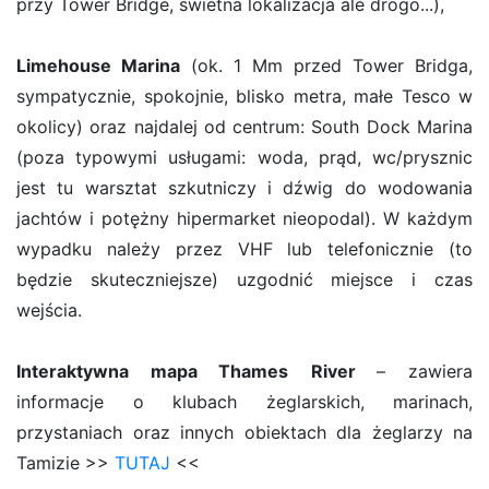
przy Tower Bridge, świetna lokalizacja ale drogo...),
Limehouse Marina
(ok. 1 Mm przed Tower Bridga,
sympatycznie, spokojnie, blisko metra, małe Tesco w
okolicy) oraz najdalej od centrum: South Dock Marina
(poza typowymi usługami: woda, prąd, wc/prysznic
jest tu warsztat szkutniczy i dźwig do wodowania
jachtów i potężny hipermarket nieopodal). W każdym
wypadku należy przez VHF lub telefonicznie (to
będzie skuteczniejsze) uzgodnić miejsce i czas
wejścia.
Interaktywna mapa Thames
River
–
zawiera
informacje o klubach żeglarskich, marinach,
przystaniach oraz innych obiektach dla żeglarzy na
Tamizie >>
TUTAJ
<<