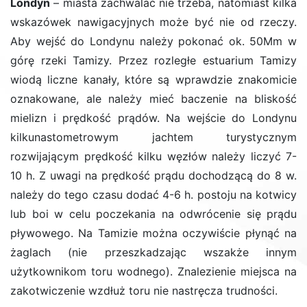
Londyn
– miasta zachwalać nie trzeba, natomiast kilka
wskazówek nawigacyjnych może być nie od rzeczy.
Aby wejść do Londynu należy pokonać ok. 50Mm w
górę rzeki Tamizy. Przez rozległe estuarium Tamizy
wiodą liczne kanały, które są wprawdzie znakomicie
oznakowane, ale należy mieć baczenie na bliskość
mielizn i prędkość prądów. Na wejście do Londynu
kilkunastometrowym jachtem turystycznym
rozwijającym prędkość kilku węzłów należy liczyć 7-
10 h. Z uwagi na prędkość prądu dochodzącą do 8 w.
należy do tego czasu dodać 4-6 h. postoju na kotwicy
lub boi w celu poczekania na odwrócenie się prądu
pływowego. Na Tamizie można oczywiście płynąć na
żaglach (nie przeszkadzając wszakże innym
użytkownikom toru wodnego). Znalezienie miejsca na
zakotwiczenie wzdłuż toru nie nastręcza trudności.