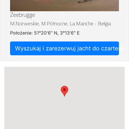
Zeebrugge
M.Norweskie, M.Północne, La Manche - Belgia
Położenie: 51°20'6" N, 3°13'6" E
Wyszukaj i zarezerwuj jacht do czarteru