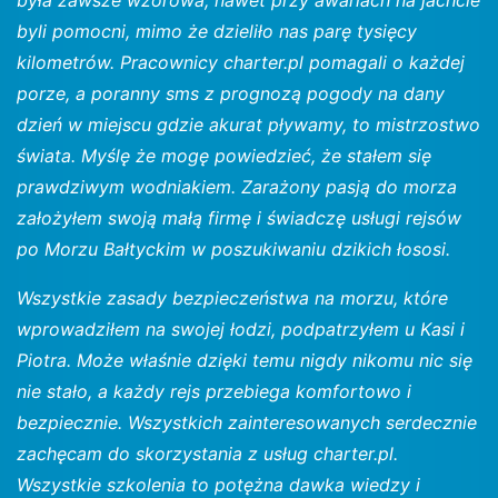
była zawsze wzorowa, nawet przy awariach na jachcie
byli pomocni, mimo że dzieliło nas parę tysięcy
kilometrów. Pracownicy charter.pl pomagali o każdej
porze, a poranny sms z prognozą pogody na dany
dzień w miejscu gdzie akurat pływamy, to mistrzostwo
świata. Myślę że mogę powiedzieć, że stałem się
prawdziwym wodniakiem. Zarażony pasją do morza
założyłem swoją małą firmę i świadczę usługi rejsów
po Morzu Bałtyckim w poszukiwaniu dzikich łososi.
Wszystkie zasady bezpieczeństwa na morzu, które
wprowadziłem na swojej łodzi, podpatrzyłem u Kasi i
Piotra. Może właśnie dzięki temu nigdy nikomu nic się
nie stało, a każdy rejs przebiega komfortowo i
bezpiecznie. Wszystkich zainteresowanych serdecznie
zachęcam do skorzystania z usług charter.pl.
Wszystkie szkolenia to potężna dawka wiedzy i