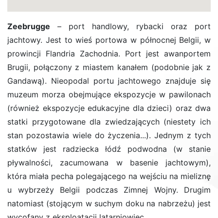
Zeebrugge
– port handlowy, rybacki oraz port
jachtowy. Jest to wieś portowa w północnej Belgii, w
prowincji Flandria Zachodnia. Port jest awanportem
Brugii, połączony z miastem kanałem (podobnie jak z
Gandawą). Nieopodal portu jachtowego znajduje się
muzeum morza obejmujące ekspozycje w pawilonach
(również ekspozycje edukacyjne dla dzieci) oraz dwa
statki przygotowane dla zwiedzających (niestety ich
stan pozostawia wiele do życzenia...). Jednym z tych
statków jest radziecka łódź podwodna (w stanie
pływalności, zacumowana w basenie jachtowym),
która miała pecha polegającego na wejściu na mieliznę
u wybrzeży Belgii podczas Zimnej Wojny. Drugim
natomiast (stojącym w suchym doku na nabrzeżu) jest
wycofany z eksploatacji latarniowiec.