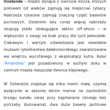
Oostende
– miasto słynące z owoców morza, których
połowem od wieków zajmują się miejscowi rybacy.
Nabrzeża rybackie zajmują znaczną część basenów
portowych. Ostatnimi laty coraz więcej nabrzeży
okupują statki obsługujące sektor off-shore – w
większości z uwagi na brak pracy dla tych jednostek.
Ciekawym i wartym odwiedzenia jest niewielkie
muzeum rybołówstwa dalekomorskiego zaaranżowane
we wnętrzu wycofanego z eksploatacji kutra. Kuter
"
Amandine"
jest posadowiony w suchym doku w
centrum miasta nieopodal dworca klejowego.
W Ostendzie znajduje się kilka marin: mała, czynna
wyłącznie w sezonie letnim marina na zachodnim
brzegu kanału zaraz przy kapitanacie (dostęp bez
potrzeby śluzowania), dwa duże baseny jachtowe