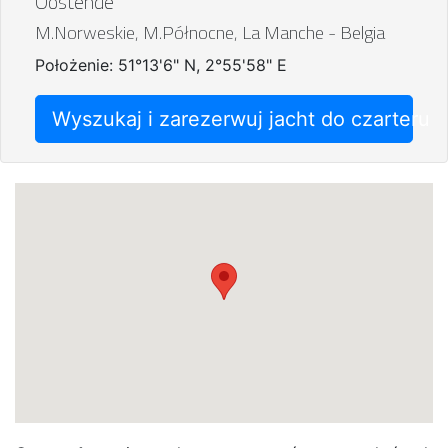
Oostende
M.Norweskie, M.Północne, La Manche - Belgia
Położenie: 51°13'6" N, 2°55'58" E
Wyszukaj i zarezerwuj jacht do czarteru