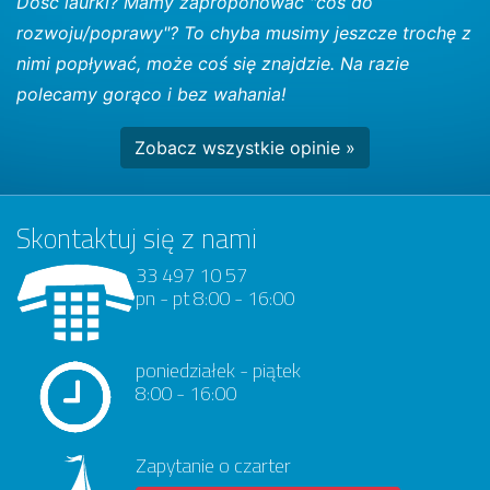
Dość laurki? Mamy zaproponować "coś do
rozwoju/poprawy"? To chyba musimy jeszcze trochę z
nimi popływać, może coś się znajdzie. Na razie
polecamy gorąco i bez wahania!
Zobacz wszystkie opinie »
Skontaktuj się z nami
33 497 10 57
pn - pt 8:00 - 16:00
poniedziałek - piątek
8:00 - 16:00
Zapytanie o czarter