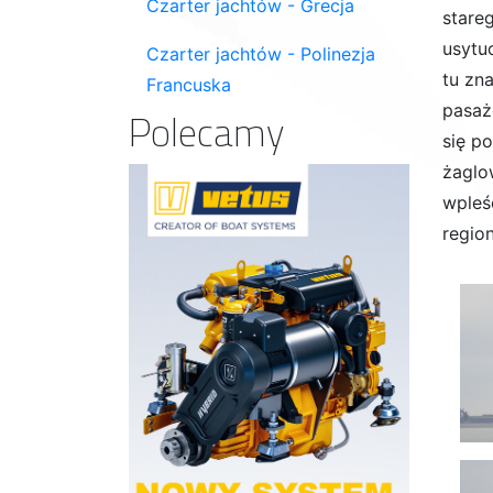
Czarter jachtów - Grecja
stare
usytu
Czarter jachtów - Polinezja
tu zn
Francuska
pasaż
Polecamy
się p
żaglo
wpleś
regio