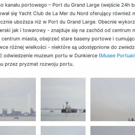
go kanału portowego – Port du Grand Large (wejście 24h be
ował się Yacht Club de La Mer du Nord oferujący również mie
acznie uboższa niż w Port du Grand Large. Obecnie wyko
erski jak i towarowy - znajduje się na zachód od centrum
o centrum miasta, obejrzeć stare baseny portowe i cumując
wce różnej wielkości - niektóre są udostępnione do zwie
ć odwiedzenie muzeum portu w Dunkierce (
Musee Portuai
nu przez pryzmat rozwoju portu.