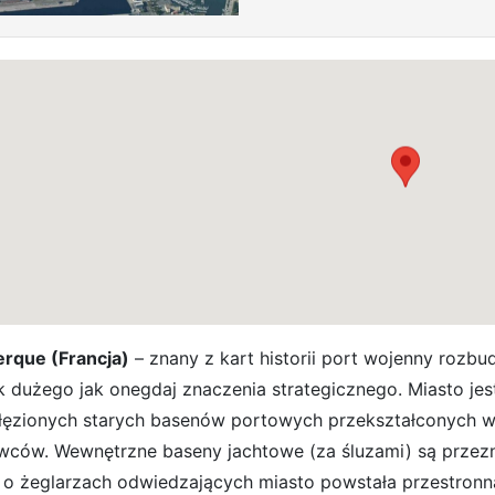
rque (Francja)
– znany z kart historii port wojenny roz
ak dużego jak onegdaj znaczenia strategicznego. Miasto j
łęzionych starych basenów portowych przekształconych w 
wców. Wewnętrzne baseny jachtowe (za śluzami) są przez
 o żeglarzach odwiedzających miasto powstała przestron