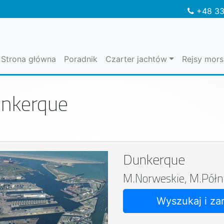
+48 33
Strona główna
Poradnik
Czarter jachtów
Rejsy mors
nkerque
Dunkerque
M.Norweskie, M.Półn
Wyszukaj i za