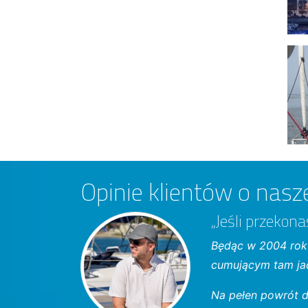
Opinie klientów o nasze
„Jeśli przekona
Będąc w 2004 roku
cumującym tam jac
Na pełen powrót do