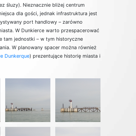
z śluzy). Nieznacznie bliżej centrum
jsca dla gości, jednak infrastruktura jest
rzystywany port handlowy – zarówno
 miasta. W Dunkierce warto przespacerować
e tam jednostki – w tym historyczne
dzania. W planowany spacer można również
re Dunkerque
) prezentujące historię miasta i