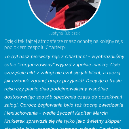
Justyna Kubiczek
Dzięki tak fajnej atmosferze masz ochotę na kolejny rejs
pod okiem zespołu Charter.pl
To był nasz pierwszy rejs z Charter.pl - wyobrażaliśmy
sobie "zorganizowany" wyjazd zupełnie inaczej. Całe
szczęście nikt z załogi nie czuł się jak klient, a raczej
jak członek zgranej grupy przyjaciół. Decyzje o trasie
rejsu czy planie dnia podejmowaliśmy wspólnie
dostosowując sposób spędzenia czasu do oczekiwań
załogi. Oprócz żeglowania było też trochę zwiedzania
i leniuchowania - wedle życzeń! Kapitan Marcin
Krukierek sprawdził się nie tylko jako świetny skipper
ale także jako wspaniały kompan wyjazdu. Dzięki tak