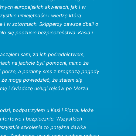
żnych europejskich akwenach, jak i w
ystkie umiejętności i wiedzę którą
e i w sztormach. Skipperzy zawsze dbali o
ło się poczucie bezpieczeństwa. Kasia i
zacząłem sam, za ich pośrednictwem,
iach na jachcie byli pomocni, mimo że
dej porze, a poranny sms z prognozą pogody
ę że mogę powiedzieć, że stałem się
mę i świadczę usługi rejsów po Morzu
dzi, podpatrzyłem u Kasi i Piotra. Może
omfortowo i bezpiecznie. Wszystkich
Wszystkie szkolenia to potężna dawka
ycy. Żeglarstwa uczyli mnie czołowi polscy