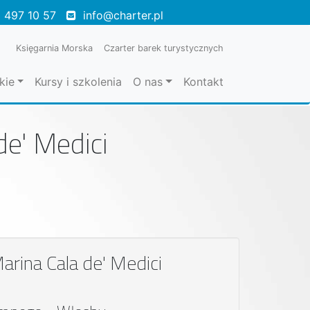
 497 10 57
info@charter.pl
Księgarnia Morska
Czarter barek turystycznych
kie
Kursy i szkolenia
O nas
Kontakt
de' Medici
Marina Cala de' Medici