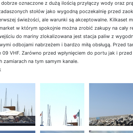
 dobrze oznaczone z dużą ilością przyłączy wody oraz prą
 zadaszonych stołów jako wygodną poczekalnię przed zaokr
ierwszej świeżości, ale warunki są akceptowalne. Kilkaset 
market w którym spokojnie można zrobić zakupy na cały re
wejściu do mariny zlokalizowana jest stacja paliw z wyg
ymi odbojami nabrzeżem i bardzo miłą obsługą. Przed t
e 09 VHF. Zarówno przed wpłynięciem do portu jak i przed
h zamiarach na tym samym kanale.
k