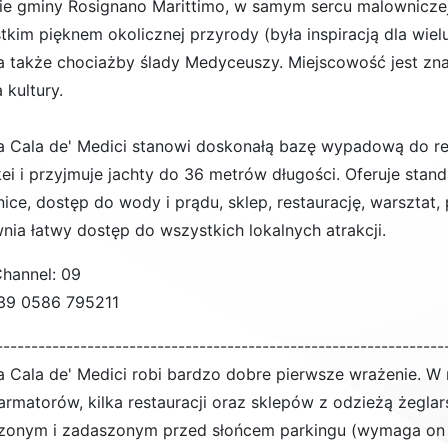
ie gminy Rosignano Marittimo, w samym sercu malowniczej
tkim pięknem okolicznej przyrody (była inspiracją dla wiel
 także chociażby ślady Medyceuszy. Miejscowość jest zna
 kultury.
a Cala de' Medici stanowi doskonałą bazę wypadową do re
ei i przyjmuje jachty do 36 metrów długości. Oferuje stand
ice, dostęp do wody i prądu, sklep, restaurację, warsztat, 
nia łatwy dostęp do wszystkich lokalnych atrakcji.
hannel: 09
+39 0586 795211
----------------------------------------------------------------
a Cala de' Medici robi bardzo dobre pierwsze wrażenie.
 armatorów, kilka restauracji oraz sklepów z odzieżą żegl
zonym i zadaszonym przed słońcem parkingu (wymaga on w