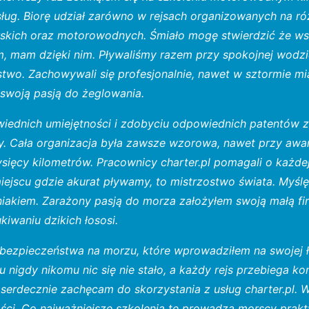
sług. Biorę udział zarówno w rejsach organizowanych na ró
rskich oraz motorowodnych. Śmiało mogę stwierdzić że wsz
m, mam dzięki nim. Pływaliśmy razem przy spokojnej wodzi
two. Zachowywali się profesjonalnie, nawet w sztormie mia
e swoją pasją do żeglowania.
iednich umiejętności i zdobyciu odpowiednich patentów 
y. Cała organizacja była zawsze wzorowa, nawet przy awar
 tysięcy kilometrów. Pracownicy charter.pl pomagali o każ
iejscu gdzie akurat pływamy, to mistrzostwo świata. Myśl
kiem. Zarażony pasją do morza założyłem swoją małą fir
iwaniu dzikich łososi.
bezpieczeństwa na morzu, które wprowadziłem na swojej ło
u nigdy nikomu nic się nie stało, a każdy rejs przebiega k
serdecznie zachęcam do skorzystania z usług charter.pl. 
ości. Co najważniejsze szkolenia te prowadzą morscy prakt