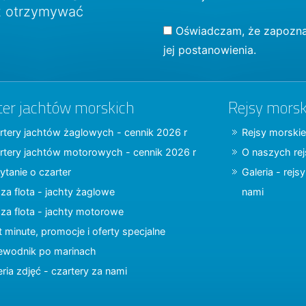
sz otrzymywać
Oświadczam, że zapozna
jej postanowienia.
ter jachtów morskich
Rejsy morsk
rtery jachtów żaglowych - cennik 2026 r
Rejsy morskie
rtery jachtów motorowych - cennik 2026 r
O naszych re
ytanie o czarter
Galeria - rejs
za flota - jachty żaglowe
nami
za flota - jachty motorowe
t minute, promocje i oferty specjalne
ewodnik po marinach
eria zdjęć - czartery za nami