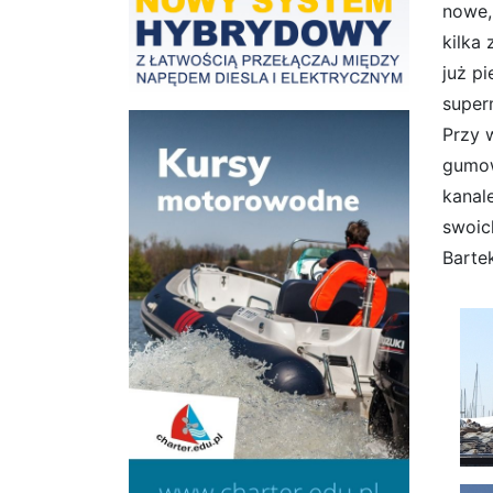
nowe,
kilka
już p
super
Przy 
gumow
kanal
swoic
Barte