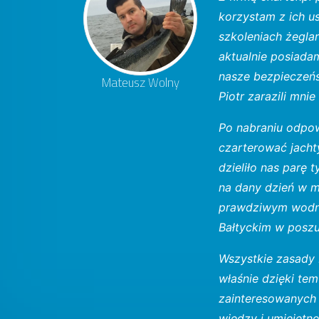
korzystam z ich u
szkoleniach żegla
aktualnie posiada
nasze bezpieczeńs
Mateusz Wolny
Piotr zarazili mni
Po nabraniu odpow
czarterować jacht
dzieliło nas parę
na dany dzień w m
prawdziwym wodnia
Bałtyckim w poszuk
Wszystkie zasady 
właśnie dzięki tem
zainteresowanych 
wiedzy i umiejętn