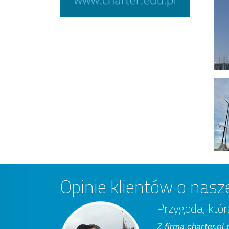
Opinie klientów o nasze
Przygoda, któ
Z firmą charter.p