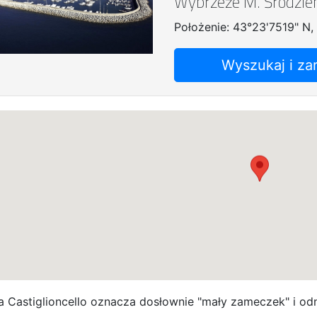
Wybrzeże M. Śródzi
Położenie: 43°23'7519" N,
Wyszukaj i za
 Castiglioncello oznacza dosłownie "mały zameczek" i odno