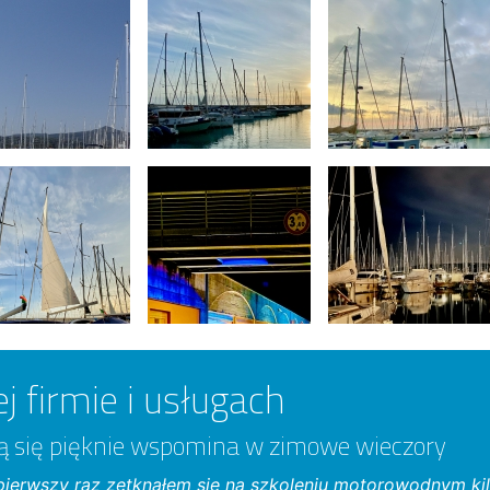
j firmie i usługach
rą się pięknie wspomina w zimowe wieczory
l pierwszy raz zetknąłem się na szkoleniu motorowodnym kil