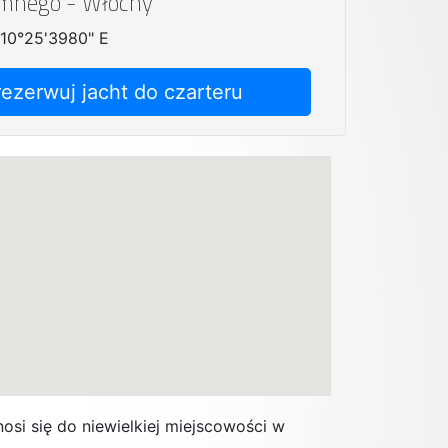
emnego - Włochy
 10°25'3980" E
rezerwuj jacht do czarteru
si się do niewielkiej miejscowości w