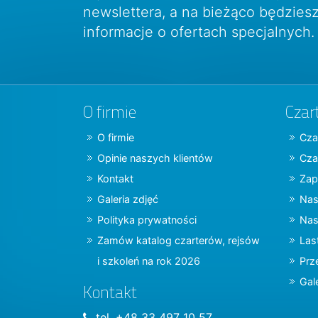
newslettera, a na bieżąco będzie
informacje o ofertach specjalnych.
O firmie
Czar
O firmie
Cza
Opinie naszych klientów
Cza
Kontakt
Zap
Galeria zdjęć
Nas
Polityka prywatności
Nas
Zamów katalog czarterów, rejsów
Las
i szkoleń na rok 2026
Prz
Gal
Kontakt
tel. +48 33 497 10 57