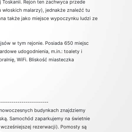
 Toskanii. Rejon ten zachwyca przede
u włoskich malarzy), jednakże znaleźć tu
na także jako miejsce wypoczynku ludzi ze
jsów w tym rejonie. Posiada 650 miejsc
ardowe udogodnienia, m.in.: toalety i
pralnię, WiFi. Bliskość miasteczka
------------------------
 W nowoczesnych budynkach znajdziemy
arską. Samochód zaparkujemy na świetnie
cześniejszej rezerwacji). Pomosty są