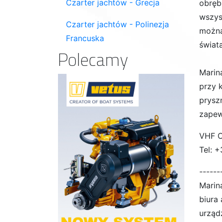
Czarter jachtów - Grecja
obręb
wszys
Czarter jachtów - Polinezja
można
Francuska
świata
Polecamy
Marin
przy k
pryszn
zapew
VHF C
Tel: 
------
Marin
biura
urząd