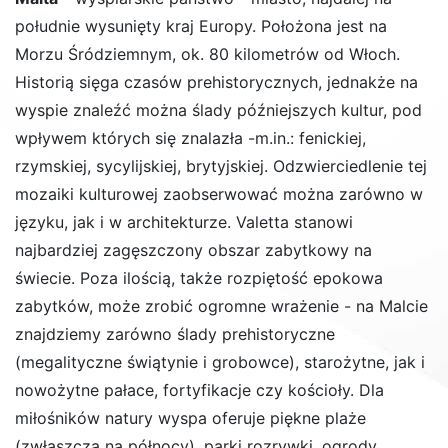
południe wysunięty kraj Europy. Położona jest na
Morzu Śródziemnym, ok. 80 kilometrów od Włoch.
Historią sięga czasów prehistorycznych, jednakże na
wyspie znaleźć można ślady późniejszych kultur, pod
wpływem których się znalazła -m.in.: fenickiej,
rzymskiej, sycylijskiej, brytyjskiej. Odzwierciedlenie tej
mozaiki kulturowej zaobserwować można zarówno w
języku, jak i w architekturze. Valetta stanowi
najbardziej zagęszczony obszar zabytkowy na
świecie. Poza ilością, także rozpiętość epokowa
zabytków, może zrobić ogromne wrażenie - na Malcie
znajdziemy zarówno ślady prehistoryczne
(megalityczne świątynie i grobowce), starożytne, jak i
nowożytne pałace, fortyfikacje czy kościoły. Dla
miłośników natury wyspa oferuje piękne plaże
(zwłaszcza na północy), parki rozrywki, ogrody