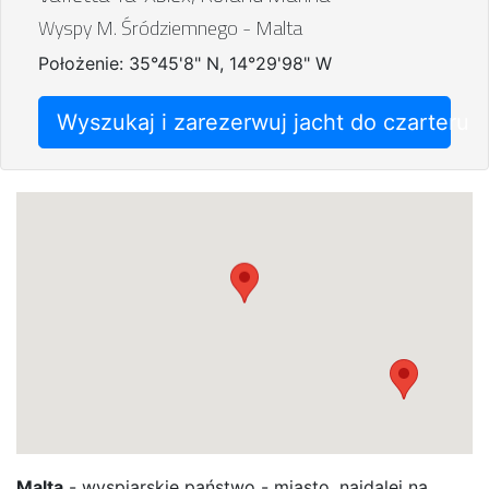
Wyspy M. Śródziemnego - Malta
Położenie: 35°45'8" N, 14°29'98" W
Wyszukaj i zarezerwuj jacht do czarteru
Malta
- wyspiarskie państwo - miasto, najdalej na