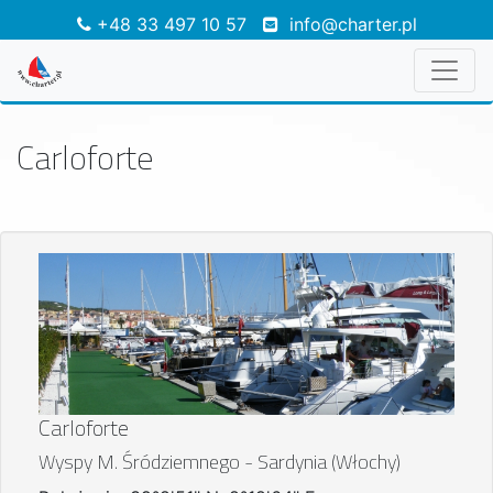
+48 33 497 10 57
info@charter.pl
Carloforte
Carloforte
Wyspy M. Śródziemnego - Sardynia (Włochy)