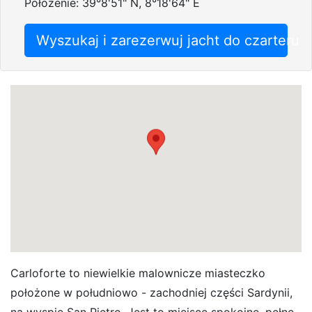
Położenie: 39°8'51" N, 8°18'64" E
Wyszukaj i zarezerwuj jacht do czarteru
Carloforte to niewielkie malownicze miasteczko
położone w południowo - zachodniej części Sardynii,