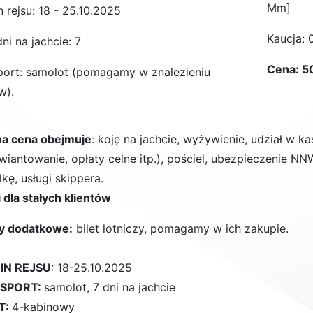
Mm]
 rejsu: 18 - 25.10.2025
Kaucja: 
dni na jachcie: 7
Cena: 50
port: samolot (pomagamy w znalezieniu
w).
a cena obejmuje
: koję na jachcie, wyżywienie, udział w k
wiantowanie, opłaty celne itp.), pościel, ubezpieczenie NNW
kę, usługi skippera.
 dla stałych klientów
y dodatkowe:
bilet lotniczy, pomagamy w ich zakupie.
IN REJSU
: 18-25.10.2025
SPORT:
samolot, 7 dni na jachcie
T:
4-kabinowy