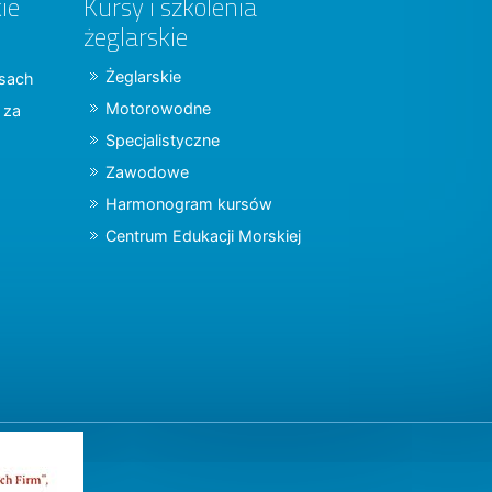
ie
Kursy i szkolenia
żeglarskie
Żeglarskie
jsach
Motorowodne
y za
Specjalistyczne
Zawodowe
Harmonogram kursów
Centrum Edukacji Morskiej