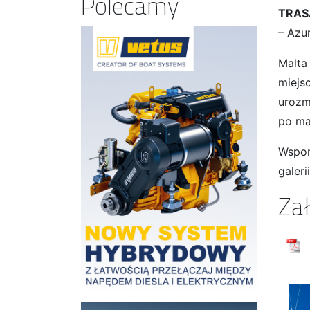
Polecamy
TRAS
– Azu
Malta
miejs
urozm
po mal
Wspom
galer
Zał