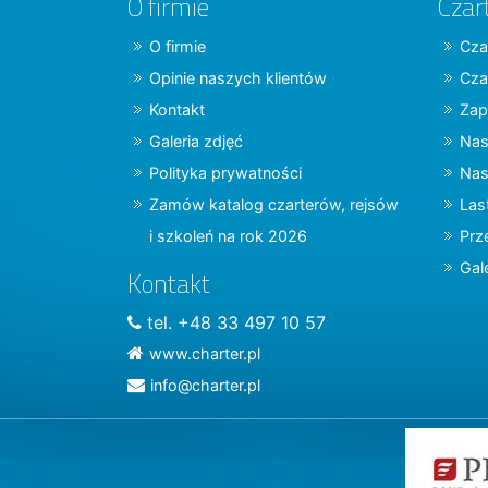
O firmie
Czar
O firmie
Cza
Opinie naszych klientów
Cza
Kontakt
Zap
Galeria zdjęć
Nas
Polityka prywatności
Nas
Zamów katalog czarterów, rejsów
Las
i szkoleń na rok 2026
Prz
Gal
Kontakt
tel. +48 33 497 10 57
www.charter.pl
info@charter.pl