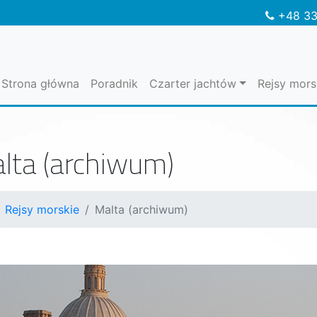
+48 33
Strona główna
Poradnik
Czarter jachtów
Rejsy mors
lta (archiwum)
Rejsy morskie
Malta (archiwum)