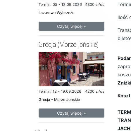
Termin
Termin: 05 - 12.09.2026
4300 zł/os
Lazurowe Wybrzeże
Ilość 
Czytaj więcej »
Trans
biletó
Grecja (Morze Jońskie)
Podan
zapro
koszul
Zniżki
Termin: 12 - 19.09.2026
4200 zł/os
Koszt
Grecja - Morze Jońskie
TERM
Czytaj więcej »
TRAN
JACH