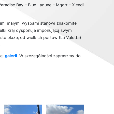
aradise Bay – Blue Lagune – Mgarr – Xlendi
nimi małymi wyspami stanowi znakomite
wielki kraj dysponuje imponującą swym
te plaże; od wielkich portów (La Valetta)
.
zej
galerii
. W szczególności zapraszmy do