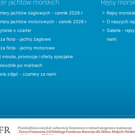
ter jachtów morskich
Rejsy morsk
rtery jachtów żaglowych - cennik 2026 r
Rejsy morskie
rtery jachtów motorowych - cennik 2026 r
O naszych re
ytanie o czarter
Galeria - rejs
za flota - jachty żaglowe
nami
za flota - jachty motorowe
t minute, promocje i oferty specjalne
ewodnik po marinach
eria zdjęć - czartery za nami