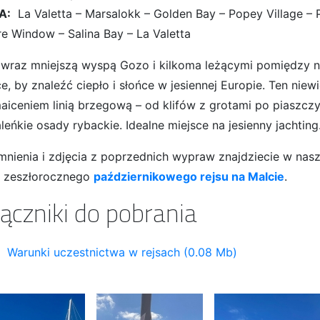
A:
La Valetta – Marsalokk – Golden Bay – Popey Village – P
re Window – Salina Bay – La Valetta
 wraz mniejszą wyspą Gozo i kilkoma leżącymi pomiędzy 
ce, by znaleźć ciepło i słońce w jesiennej Europie. Ten nie
aiceniem linią brzegową – od klifów z grotami po piaszczys
eńkie osady rybackie. Idealne miejsce na jesienny jachting
nienia i zdjęcia z poprzednich wypraw znajdziecie w nas
ii zeszłorocznego
październikowego rejsu na Malcie
.
ączniki do pobrania
Warunki uczestnictwa w rejsach (0.08 Mb)