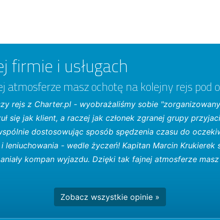
j firmie i usługach
nej atmosferze masz ochotę na kolejny rejs pod 
zy rejs z Charter.pl - wyobrażaliśmy sobie "zorganizowany
zuł się jak klient, a raczej jak członek zgranej grupy przyjac
spólnie dostosowując sposób spędzenia czasu do oczekiw
i leniuchowania - wedle życzeń! Kapitan Marcin Krukierek s
paniały kompan wyjazdu. Dzięki tak fajnej atmosferze masz
Zobacz wszystkie opinie »