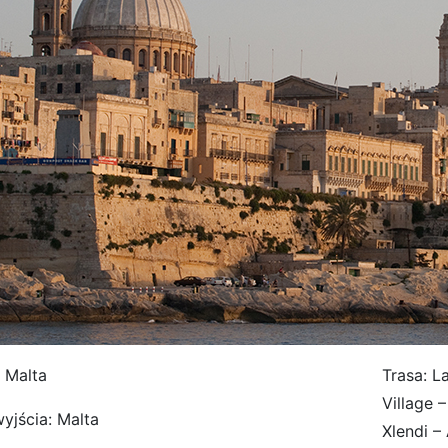
: Malta
Trasa: L
Village 
yjścia: Malta
Xlendi –